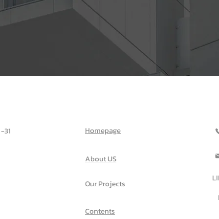
.,LTD.
SITEMAP
Homepage
9-31
About US
LI
Our Projects
Contents