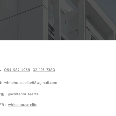
CONTACTS
064-987-4958
02-125-7380
whitehouseelite88@gmail.com
@whitehouseelite
NE :
FB :
white house elite