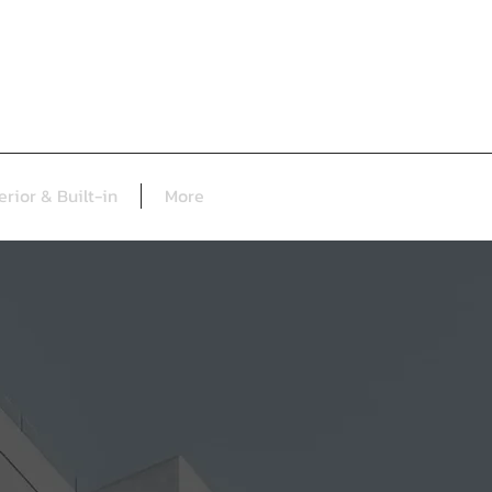
erior & Built-in
More