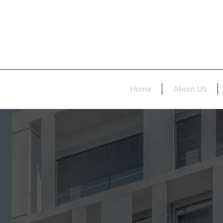
Home
About US