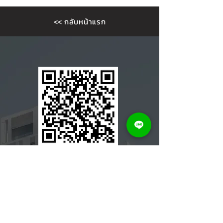
<< กลับหน้าแรก
Let us
Design
your Home
<< Click To Add LINE